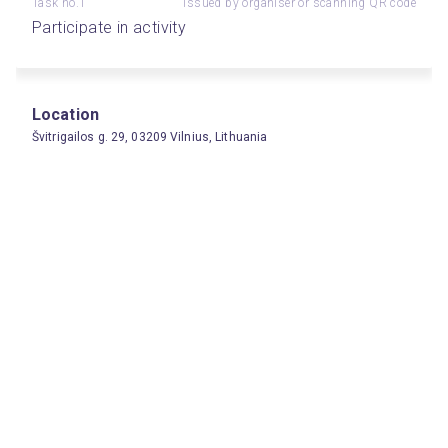
Task no.1
Issued by organiser or scanning QR code
Participate in activity
Location
Švitrigailos g. 29, 03209 Vilnius, Lithuania