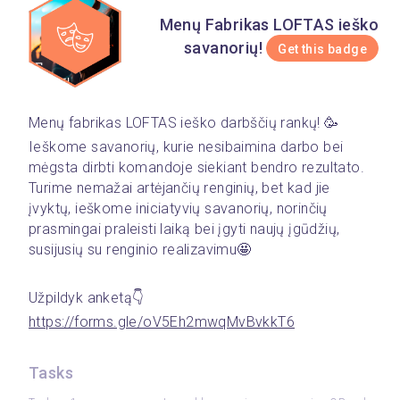
Menų Fabrikas LOFTAS ieško
savanorių!
Get this badge
Menų fabrikas LOFTAS ieško darbščių rankų! 🥳
Ieškome savanorių, kurie nesibaimina darbo bei 
mėgsta dirbti komandoje siekiant bendro rezultato. 
Turime nemažai artėjančių renginių, bet kad jie 
įvyktų, ieškome iniciatyvių savanorių, norinčių 
prasmingai praleisti laiką bei įgyti naujų įgūdžių, 
susijusių su renginio realizavimu🤩
Užpildyk anketą👇
https://forms.gle/oV5Eh2mwqMvBvkkT6
Tasks