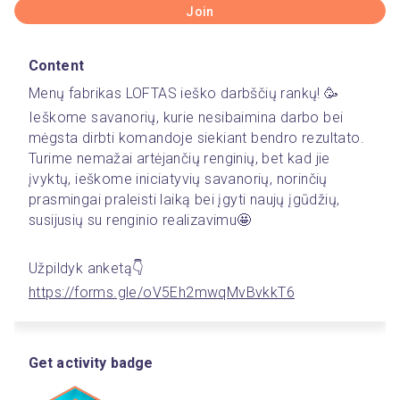
Join
Content
Menų fabrikas LOFTAS ieško darbščių rankų! 🥳
Ieškome savanorių, kurie nesibaimina darbo bei 
mėgsta dirbti komandoje siekiant bendro rezultato. 
Turime nemažai artėjančių renginių, bet kad jie 
įvyktų, ieškome iniciatyvių savanorių, norinčių 
prasmingai praleisti laiką bei įgyti naujų įgūdžių, 
susijusių su renginio realizavimu🤩
Užpildyk anketą👇
https://forms.gle/oV5Eh2mwqMvBvkkT6
Get activity badge