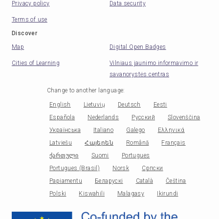
Privacy policy
Data security
Terms of use
Discover
Map
Digital Open Badges
Cities of Learning
Vilniaus jaunimo informavimo ir
savanorystės centras
Change to another language
:
English
Lietuvių
Deutsch
Eesti
Española
Nederlands
Русский
Slovenščina
Українська
Italiano
Galego
Ελληνικά
Latviešu
Հայերեն
Română
Français
ქართული
Suomi
Portugues
Portugues (Brasil)
Norsk
Српски
Papiamentu
Беларускі
Català
Čeština
Polski
Kiswahili
Malagasy
Ikirundi