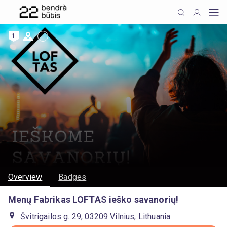
1
Overview
Badges
Menų Fabrikas LOFTAS ieško savanorių!
Švitrigailos g. 29, 03209 Vilnius, Lithuania