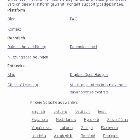
Version dieser Plattform gewährt. Kontakt support@badgecraft.eu.
Plattform
Blog
FAQ
Kontakt
Rechtlich
Datenschutzerklärung
Datensicherheit
Nutzungsbedingungen
Entdecke
Map
Digitale Open Badges
Cities of Learning
Vilniaus jaunimo informavimo ir
savanorystės centras
Andere Sprache auswählen
:
English
Lietuvių
Deutsch
Eesti
Española
Nederlands
Русский
Slovenščina
Українська
Italiano
Galego
Ελληνικά
Latviešu
Հայերեն
Română
Français