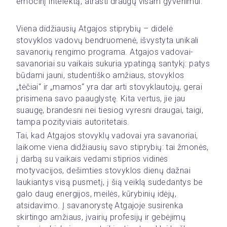
emocinį intelektą, atrasti draugų visam gyvenimui.
Viena didžiausių Atgajos stiprybių – didelė 
stovyklos vadovų bendruomenė, išvystyta unikali 
savanorių rengimo programa. Atgajos vadovai-
savanoriai su vaikais sukuria ypatingą santykį: patys 
būdami jauni, studentiško amžiaus, stovyklos 
„tėčiai“ ir „mamos“ yra dar arti stovyklautojų, gerai 
prisimena savo paauglystę. Kita vertus, jie jau 
suaugę, brandesni nei tiesiog vyresni draugai, taigi, 
tampa pozityviais autoritetais.
Tai, kad Atgajos stovyklų vadovai yra savanoriai, 
laikome viena didžiausių savo stiprybių: tai žmonės, 
į darbą su vaikais vedami stiprios vidinės 
motyvacijos, dešimties stovyklos dienų dažnai 
laukiantys visą pusmetį, į šią veiklą sudedantys be 
galo daug energijos, meilės, kūrybinių idėjų, 
atsidavimo. Į savanorystę Atgajoje susirenka 
skirtingo amžiaus, įvairių profesijų ir gebėjimų 