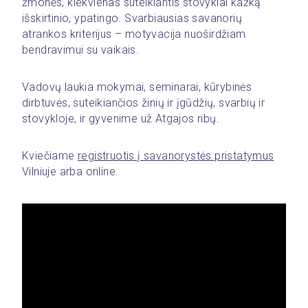
žmonės, kiekvienas suteikiantis stovyklai kažką 
išskirtinio, ypatingo. Svarbiausias savanorių 
atrankos kriterijus – motyvacija nuoširdžiam 
bendravimui su vaikais.
Vadovų laukia mokymai, seminarai, kūrybinės 
dirbtuvės, suteikiančios žinių ir įgūdžių, svarbių ir 
stovykloje, ir gyvenime už Atgajos ribų.
Kviečiame 
registruotis į savanorystės pristatymus
Vilniuje arba online. 