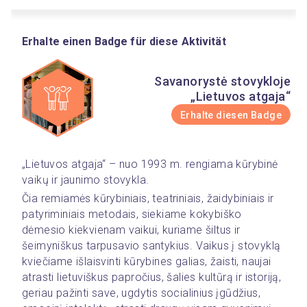
Erhalte einen Badge für diese Aktivität
Savanorystė stovykloje
„Lietuvos atgaja“
Erhalte diesen Badge
„Lietuvos atgaja“ – nuo 1993 m. rengiama kūrybinė 
vaikų ir jaunimo stovykla.
Čia remiamės kūrybiniais, teatriniais, žaidybiniais ir 
patyriminiais metodais, siekiame kokybiško 
dėmesio kiekvienam vaikui, kuriame šiltus ir 
šeimyniškus tarpusavio santykius. Vaikus į stovyklą 
kviečiame išlaisvinti kūrybines galias, žaisti, naujai 
atrasti lietuviškus papročius, šalies kultūrą ir istoriją, 
geriau pažinti save, ugdytis socialinius įgūdžius, 