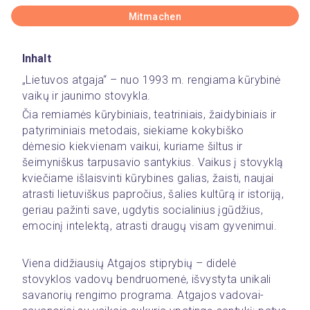
Mitmachen
Inhalt
„Lietuvos atgaja“ – nuo 1993 m. rengiama kūrybinė 
vaikų ir jaunimo stovykla.
Čia remiamės kūrybiniais, teatriniais, žaidybiniais ir 
patyriminiais metodais, siekiame kokybiško 
dėmesio kiekvienam vaikui, kuriame šiltus ir 
šeimyniškus tarpusavio santykius. Vaikus į stovyklą 
kviečiame išlaisvinti kūrybines galias, žaisti, naujai 
atrasti lietuviškus papročius, šalies kultūrą ir istoriją, 
geriau pažinti save, ugdytis socialinius įgūdžius, 
emocinį intelektą, atrasti draugų visam gyvenimui.
Viena didžiausių Atgajos stiprybių – didelė 
stovyklos vadovų bendruomenė, išvystyta unikali 
savanorių rengimo programa. Atgajos vadovai-