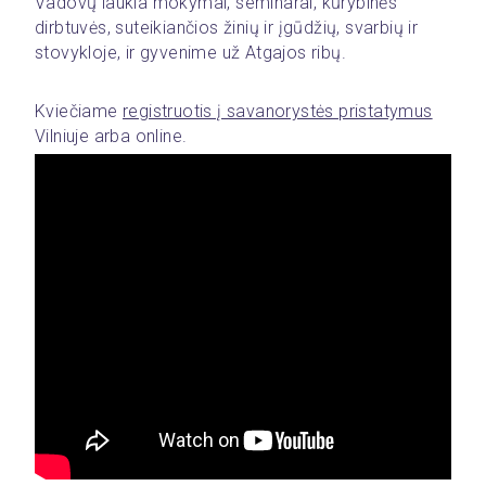
Vadovų laukia mokymai, seminarai, kūrybinės 
dirbtuvės, suteikiančios žinių ir įgūdžių, svarbių ir 
stovykloje, ir gyvenime už Atgajos ribų.
Kviečiame 
registruotis į savanorystės pristatymus
Vilniuje arba online. 