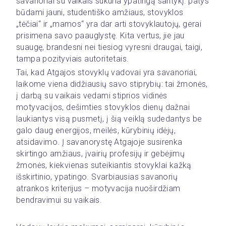
savanoriai su vaikais sukuria ypatingą santykį: patys 
būdami jauni, studentiško amžiaus, stovyklos 
„tėčiai“ ir „mamos“ yra dar arti stovyklautojų, gerai 
prisimena savo paauglystę. Kita vertus, jie jau 
suaugę, brandesni nei tiesiog vyresni draugai, taigi, 
tampa pozityviais autoritetais.
Tai, kad Atgajos stovyklų vadovai yra savanoriai, 
laikome viena didžiausių savo stiprybių: tai žmonės, 
į darbą su vaikais vedami stiprios vidinės 
motyvacijos, dešimties stovyklos dienų dažnai 
laukiantys visą pusmetį, į šią veiklą sudedantys be 
galo daug energijos, meilės, kūrybinių idėjų, 
atsidavimo. Į savanorystę Atgajoje susirenka 
skirtingo amžiaus, įvairių profesijų ir gebėjimų 
žmonės, kiekvienas suteikiantis stovyklai kažką 
išskirtinio, ypatingo. Svarbiausias savanorių 
atrankos kriterijus – motyvacija nuoširdžiam 
bendravimui su vaikais.