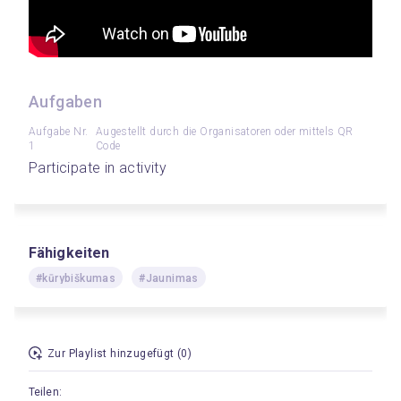
Aufgaben
Aufgabe Nr.
Augestellt durch die Organisatoren oder mittels QR
1
Code
Participate in activity
Fähigkeiten
#kūrybiškumas
#Jaunimas
Zur Playlist hinzugefügt (0)
Teilen: