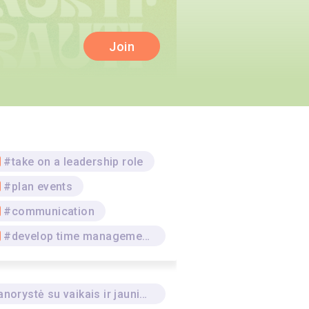
Join
#take on a leadership role
#plan events
#communication
#develop time management skills
Savanorystė su vaikais ir jaunimu