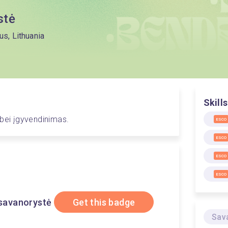
stė
us, Lithuania
Skills
 bei įgyvendinimas.
ESCO
ESCO
ESCO
ESCO
savanorystė
Get this badge