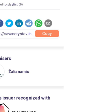
d to playlist (0)
Copy
isers
Žalianamis
 issuer recognized with