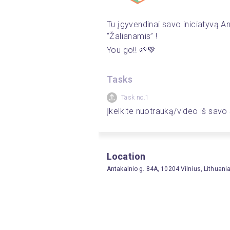
Tu įgyvendinai savo iniciatyvą A
“Žalianamis” !
You go!! 🌱💚
Tasks
Task no.1
Įkelkite nuotrauką/video iš savo
Location
Antakalnio g. 84A, 10204 Vilnius, Lithuani