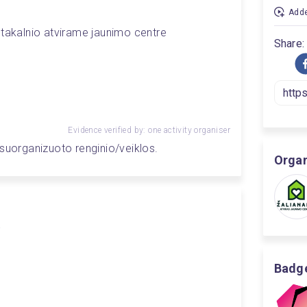
Adde
ntakalnio atvirame jaunimo centre 
Share:
Evidence verified by: one activity organiser
 suorganizuoto renginio/veiklos.
Organ
a
Badge