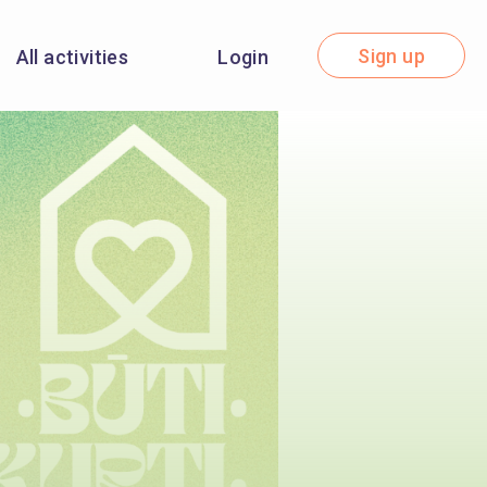
Sign up
All activities
Login