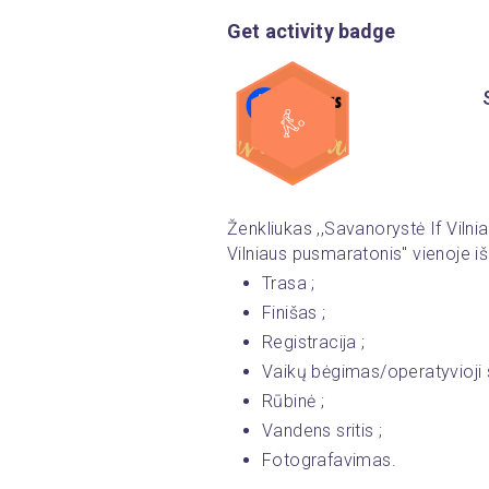
Get activity badge
Ženkliukas ,,Savanorystė If Vilni
Vilniaus pusmaratonis" vienoje iš š
Trasa ;
Finišas ;
Registracija ;
Vaikų bėgimas/operatyvioji sr
Rūbinė ;
Vandens sritis ; 
Fotografavimas.