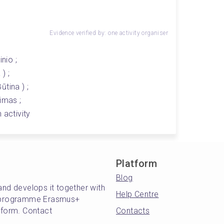
Evidence verified by: one activity organiser
nio ;
) ; 
ūtina ) ;
imas ; 
 activity
Platform
Blog
and develops it together with
Help Centre
's programme Erasmus+
atform. Contact
Contacts