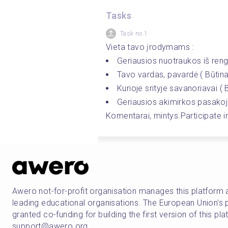
Tasks
Task no.1
Vieta tavo įrodymams : 
Geriausios nuotraukos iš rengi
Tavo vardas, pavardė ( Būtina 
Kurioje srityje savanoriavai ( B
Geriausios akimirkos pasakoj
Komentarai, mintys.Participate in
Awero not-for-profit organisation manages this platform 
leading educational organisations. The European Union
granted co-funding for building the first version of this pl
support@awero.org.