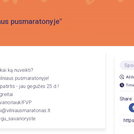
iaus pusmaratonyje"
Spo
škai ką nuveikti?
Adde
ilniaus pusmaratonyje!
Time
atirtis - jau gegužės 25 d.!
reitai
Share:
SavanoriaukIFVP
ai@vilniausmaratonas.lt
degu_savanoryste