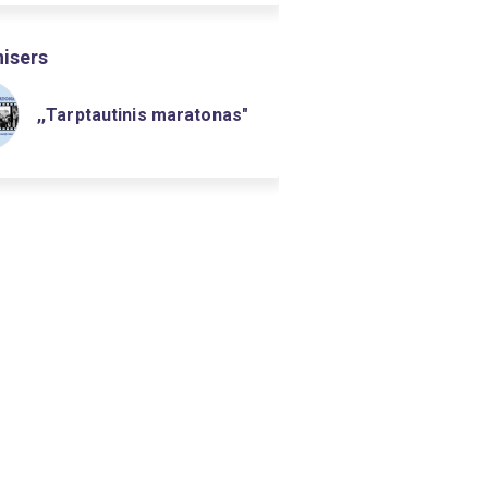
isers
,,Tarptautinis maratonas"