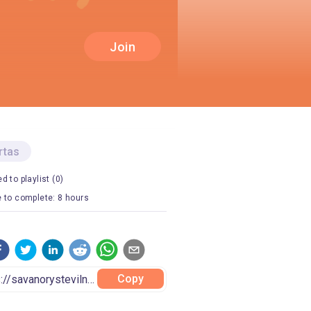
Join
rtas
d to playlist (0)
 to complete: 8 hours
Copy