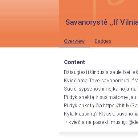
Savanorystė ,,If Viln
Overview
Badges
Content
Džiaugiesi išlindusia saule bei ie
Kviečiame Tave savanoriauti If V
Saulė, šypsenos ir neįkainojama p
Pildyk anektą ir susimatome jau g
Pildyk anketą čia:https://bit.ly/
Kyla klausimų? Klausk: savanori
Ir kviečiame pasekti mus ig: @