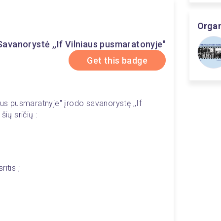
Organ
Savanorystė ,,If Vilniaus pusmaratonyje"
Get this badge
aus pusmaratnyje" įrodo savanorystę ,,If 
ių sričių : 
itis ; 