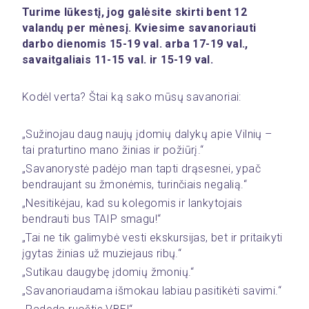
Turime lūkestį, jog galėsite skirti bent 12 
valandų per mėnesį. Kviesime savanoriauti 
darbo dienomis 15-19 val. arba 17-19 val., 
savaitgaliais 11-15 val. ir 15-19 val.
Kodėl verta? Štai ką sako mūsų savanoriai:
„Sužinojau daug naujų įdomių dalykų apie Vilnių – 
tai praturtino mano žinias ir požiūrį.“
„Savanorystė padėjo man tapti drąsesnei, ypač 
bendraujant su žmonėmis, turinčiais negalią.“
„Nesitikėjau, kad su kolegomis ir lankytojais 
bendrauti bus TAIP smagu!“
„Tai ne tik galimybė vesti ekskursijas, bet ir pritaikyti 
įgytas žinias už muziejaus ribų.“
„Sutikau daugybę įdomių žmonių.“
„Savanoriaudama išmokau labiau pasitikėti savimi.“