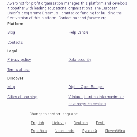
Awero not-for-profit organisation manages this platform and develops
it together with leading educational organisations. The European
Union's programme Erasmus+ granted co-funding for building the
first version of this platform. Contact support@awero.org.
Platform
Blog
Help Centre
Contacts
Legal
Privacy policy
Data security
Terms of use
Discover
Map
Digital Open Badges
Cities of Learning
Vilniaus jaunimo informavimo ir
savanorystės centras
Change to another language
:
English
Lietuvių
Deutsch
Eesti
Española
Nederlands
Русский
Slovenščina