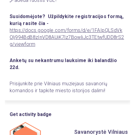
„Padeda ruoštis VBE!“
Susidomėjote?  Užpildykite registracijos formą, 
kurią rasite čia - 
https://docs.google.com/forms/d/e/1FAIpQLSdVk
Olj994BdB8zInVD8AUiK7lz7BowliJc3TEtwfUDD8rS2
g/viewform
Anketų su nekantrumu lauksime iki balandžio 
22d.
Prisijunkite prie Vilniaus muziejaus savanorių 
komandos ir tapkite miesto istorijos dalimi!
Get activity badge
Savanorystė Vilniaus