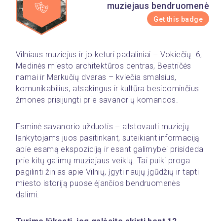
muziejaus bendruomenė
Get this badge
Vilniaus muziejus ir jo keturi padaliniai – Vokiečių  6, 
Medinės miesto architektūros centras, Beatričės 
namai ir Markučių dvaras – kviečia smalsius, 
komunikabilius, atsakingus ir kultūra besidominčius 
žmones prisijungti prie savanorių komandos.
Esminė savanorio užduotis – atstovauti muziejų 
lankytojams juos pasitinkant, suteikiant informaciją 
apie esamą ekspoziciją ir esant galimybei prisideda 
prie kitų galimų muziejaus veiklų. Tai puiki proga 
pagilinti žinias apie Vilnių, įgyti naujų įgūdžių ir tapti 
miesto istoriją puoselėjančios bendruomenės 
dalimi.