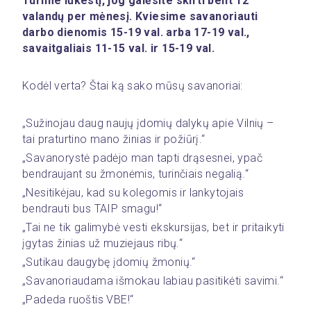
Turime lūkestį, jog galėsite skirti bent 12 
valandų per mėnesį. Kviesime savanoriauti 
darbo dienomis 15-19 val. arba 17-19 val., 
savaitgaliais 11-15 val. ir 15-19 val.
Kodėl verta? Štai ką sako mūsų savanoriai:
„Sužinojau daug naujų įdomių dalykų apie Vilnių – 
tai praturtino mano žinias ir požiūrį.“
„Savanorystė padėjo man tapti drąsesnei, ypač 
bendraujant su žmonėmis, turinčiais negalią.“
„Nesitikėjau, kad su kolegomis ir lankytojais 
bendrauti bus TAIP smagu!“
„Tai ne tik galimybė vesti ekskursijas, bet ir pritaikyti 
įgytas žinias už muziejaus ribų.“
„Sutikau daugybę įdomių žmonių.“
„Savanoriaudama išmokau labiau pasitikėti savimi.“
„Padeda ruoštis VBE!“