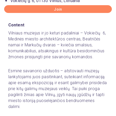
Vokiečių g. 6, 01130 Vilnius, Lithuania
Join
Content
Vilniaus muziejus ir jo keturi padaliniai – Vokiečių  6, 
Medinės miesto architektūros centras, Beatričės 
namai ir Markučių dvaras – kviečia smalsius, 
komunikabilius, atsakingus ir kultūra besidominčius 
žmones prisijungti prie savanorių komandos.
Esminė savanorio užduotis – atstovauti muziejų 
lankytojams juos pasitinkant, suteikiant informaciją 
apie esamą ekspoziciją ir esant galimybei prisideda 
prie kitų galimų muziejaus veiklų. Tai puiki proga 
pagilinti žinias apie Vilnių, įgyti naujų įgūdžių ir tapti 
miesto istoriją puoselėjančios bendruomenės 
dalimi.