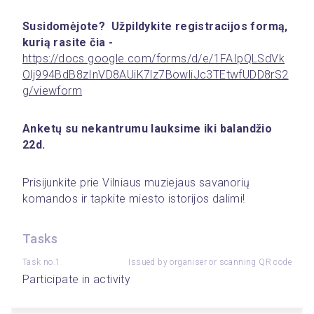
Susidomėjote?  Užpildykite registracijos formą, 
kurią rasite čia - 
https://docs.google.com/forms/d/e/1FAIpQLSdVk
Olj994BdB8zInVD8AUiK7lz7BowliJc3TEtwfUDD8rS2
g/viewform
Anketų su nekantrumu lauksime iki balandžio 
22d.
Prisijunkite prie Vilniaus muziejaus savanorių 
komandos ir tapkite miesto istorijos dalimi!
Tasks
Task no.1
Issued by organiser or scanning QR code
Participate in activity