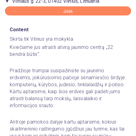
Vilniaus g. 22-3, 01402 Vilnius, Lithuania
Join
Content
Skirta tik Vilnius yra mokykla
Kviečiame jus atrasti atvirą jaunimo centrą „22 
bendrà būtis”.
Pradžioje trumpai susipažinsite su jaunimo 
erdvėmis, įsikūrusiomis pačioje senamiesčio širdyje: 
kompiuterių, kūrybos, judesio, tinklalaidžių ir poilsio. 
Kartu aptarsime, kaip šios erdvės gali padėti jums 
atrasti balansą tarp mokslų, laisvalaikio ir 
informacijos srauto.
Antroje pamokos dalyje kartu aptarsime, kokius 
skaitmeninio raštingumo įgūdžius jau turime, kas tai 
yra ir kam jie reikalingi, kaip tai susiję su mūsų 