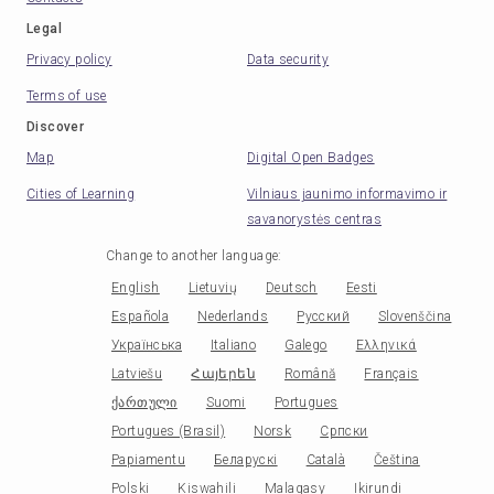
Legal
Privacy policy
Data security
Terms of use
Discover
Map
Digital Open Badges
Cities of Learning
Vilniaus jaunimo informavimo ir
savanorystės centras
Change to another language
:
English
Lietuvių
Deutsch
Eesti
Española
Nederlands
Русский
Slovenščina
Українська
Italiano
Galego
Ελληνικά
Latviešu
Հայերեն
Română
Français
ქართული
Suomi
Portugues
Portugues (Brasil)
Norsk
Српски
Papiamentu
Беларускі
Català
Čeština
Polski
Kiswahili
Malagasy
Ikirundi