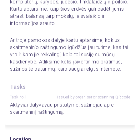
kompiuterių, kūrybos, judesio, tinklalaidžių ir poilsio. 
Kartu aptarsime, kaip šios erdvės gali padėti jums 
atrasti balansą tarp mokslų, laisvalaikio ir 
informacijos srauto.
Antroje pamokos dalyje kartu aptarsime, kokius 
skaitmeninio raštingumo įgūdžius jau turime, kas tai 
yra ir kam jie reikalingi, kaip tai susiję su mūsų 
kasdienybe. Atliksime kelis įsivertinimo pratimus, 
sužinosite patarimų, kaip saugiai elgtis internete.
Tasks
Task no.1
Issued by organiser or scanning QR code
Aktyviai dalyvavau pristatyme, sužinojau apie 
skaitmeninį raštingumą.
Location