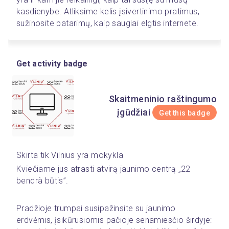
kasdienybe. Atliksime kelis įsivertinimo pratimus, 
sužinosite patarimų, kaip saugiai elgtis internete.
Get activity badge
Skaitmeninio raštingumo
įgūdžiai
Get this badge
Skirta tik Vilnius yra mokykla
Kviečiame jus atrasti atvirą jaunimo centrą „22 
bendrà būtis”.
Pradžioje trumpai susipažinsite su jaunimo 
erdvėmis, įsikūrusiomis pačioje senamiesčio širdyje: 