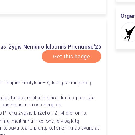
Organ
as: žygis Nemuno kilpomis Prienuose'26
Get this badge
i naujam nuotykiui – šį kartą keliaujame į 
ai, tankūs miškai ir girios, kurių apsuptyje 
 pasikrausi naujos energijos.
s Prienų žygyje birželio 12-14 dienomis.
mu, maitinimu ir kelione, o visą kitą 
is, savaitgalio planą, kelionę ir kitas svarbias 
je.