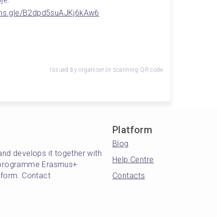
orms.gle/B2dpd5suAJKj6kAw6
Issued by organiser or scanning QR code
Platform
Blog
and develops it together with
Help Centre
's programme Erasmus+
atform. Contact
Contacts