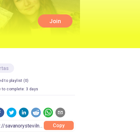
Join
rtas
d to playlist (0)
 to complete: 3 days
Copy