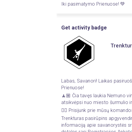
Iki pasimatymo Prienuose! 💚
Get activity badge
Trenktur
Labas, Savanori! Laikas pasiruošt
Prienuose!
🧘🏼 Čia tavęs laukia Nemuno vingi
atsikvėpsi nuo miesto šurmulio ir
🚶‍♂️ Prisijunk prie mūsų komando
Trenkturas pasirūpins apgyvendini
informaciją apie savanorystės srit
detales rasi Registracijos Anketo