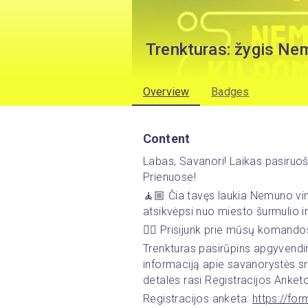
Trenkturas: žygis Ne
Overview
Badges
Content
Labas, Savanori! Laikas pasiruošt
Prienuose!
🧘🏼 Čia tavęs laukia Nemuno vingi
atsikvėpsi nuo miesto šurmulio ir
🚶‍♂️ Prisijunk prie mūsų komando
Trenkturas pasirūpins apgyvendini
informaciją apie savanorystės srit
detales rasi Registracijos Anketo
Registracijos anketa: 
https://f