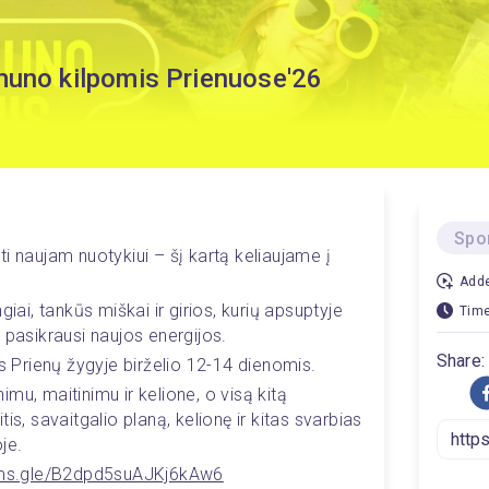
muno kilpomis Prienuose'26
Spo
i naujam nuotykiui – šį kartą keliaujame į 
Adde
ai, tankūs miškai ir girios, kurių apsuptyje 
Time
 pasikrausi naujos energijos.
Share:
s Prienų žygyje birželio 12-14 dienomis.
mu, maitinimu ir kelione, o visą kitą 
is, savaitgalio planą, kelionę ir kitas svarbias 
je.
orms.gle/B2dpd5suAJKj6kAw6