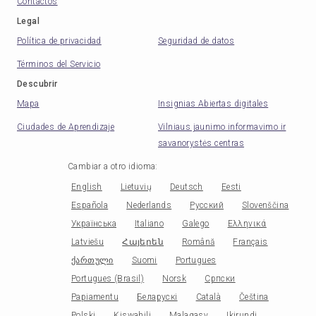
Contactos
Legal
Política de privacidad
Seguridad de datos
Términos del Servicio
Descubrir
Mapa
Insignias Abiertas digitales
Ciudades de Aprendizaje
Vilniaus jaunimo informavimo ir
savanorystės centras
Cambiar a otro idioma
:
English
Lietuvių
Deutsch
Eesti
Española
Nederlands
Русский
Slovenščina
Українська
Italiano
Galego
Ελληνικά
Latviešu
Հայերեն
Română
Français
ქართული
Suomi
Portugues
Portugues (Brasil)
Norsk
Српски
Papiamentu
Беларускі
Català
Čeština
Polski
Kiswahili
Malagasy
Ikirundi