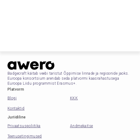
Badgecraft käitab veebi taristut Õppimise linnade ja regioonide jaoks.
Euroopa konsortsium arendab seda platvormi kaasrahastusega
Euroopa Liidu programmist Erasmus+.
Platvorm
Blogi
KKK
Kontaktid
Juriidiline
Privaatsuspoliitika
Andmekaitse
Teenusetingimused