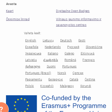
Avasta
Kaart
Digitaalne Open Badges
Õppimise linnad
Vilniaus jaunimo informavimo ir
savanorystės centras
Vaheta keelt
:
English
Lietuvių
Deutsch
Eesti
Española
Nederlands
Русский
Slovenščina
Українська
Italiano
Galego
Ελληνικά
Latviešu
Հայերեն
Română
Français
ქართული
Suomi
Portugues
Portugues (Brasil)
Norsk
Српски
Papiamentu
Беларускі
Català
Čeština
Polski
Kiswahili
Malagasy
Ikirundi
?