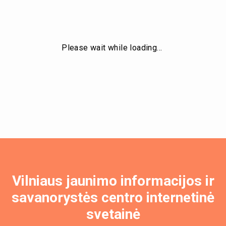
Please wait while loading…
Vilniaus jaunimo informacijos ir
savanorystės centro internetinė
svetainė