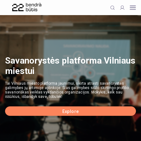
Savanorystės platforma Vilniaus
miestui
Tai Vilniaus miesto platforma jaunimui, skirta atrasti savanorystės
galimybes jų artimoje aplinkoje. Šias galimybes siūlo skirtingo profilio
savanoriškas veiklas vykdančios organizacijos. Mokykis, kelk sau
iššūkius, išbandyk save, tobulėk!
Explore