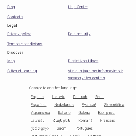
Blog
Help Centre
Contacts
Legal
Privacy policy
Data security
Termos e condicións
Discover
Map
Distintivos Libres
Cities of Learning
Vilniaus jaunimo informavimo ir
savanorystės centras
Change to another language
:
English
Lietuvių
Deutsch
Eesti
Española
Nederlands
Русский
Slovenščina
Українська
Italiano
Galego
Ελληνικά
Latviešu
Հայերեն
Română
Français
ქართული
Suomi
Portugues