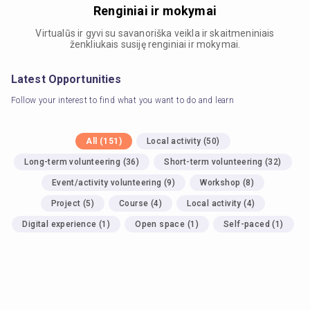
Renginiai ir mokymai
Virtualūs ir gyvi su savanoriška veikla ir skaitmeniniais
ženkliukais susiję renginiai ir mokymai.
Latest Opportunities
Follow your interest to find what you want to do and learn
All
(
151
)
Local activity
(
50
)
Long-term volunteering
(
36
)
Short-term volunteering
(
32
)
Event/activity volunteering
(
9
)
Workshop
(
8
)
Project
(
5
)
Course
(
4
)
Local activity
(
4
)
Digital experience
(
1
)
Open space
(
1
)
Self-paced
(
1
)