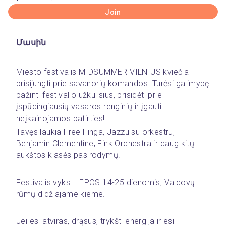
Join
Մասին
Miesto festivalis MIDSUMMER VILNIUS kviečia 
prisijungti prie savanorių komandos. Turėsi galimybę 
pažinti festivalio užkulisius, prisidėti prie 
įspūdingiausių vasaros renginių ir įgauti 
neįkainojamos patirties! 
Tavęs laukia Free Finga, Jazzu su orkestru, 
Benjamin Clementine, Fink Orchestra ir daug kitų 
aukštos klasės pasirodymų. 
Festivalis vyks LIEPOS 14-25 dienomis, Valdovų 
rūmų didžiajame kieme.
Jei esi atviras, drąsus, trykšti energija ir esi 