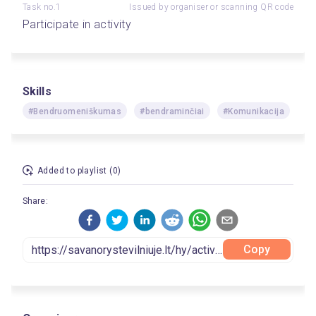
Task no.1
Issued by organiser or scanning QR code
Participate in activity
Skills
#Bendruomeniškumas
#bendraminčiai
#Komunikacija
Added to playlist (0)
Share:
Copy