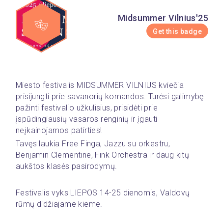
Midsummer Vilnius'25
Get this badge
Miesto festivalis MIDSUMMER VILNIUS kviečia 
prisijungti prie savanorių komandos. Turėsi galimybę 
pažinti festivalio užkulisius, prisidėti prie 
įspūdingiausių vasaros renginių ir įgauti 
neįkainojamos patirties! 
Tavęs laukia Free Finga, Jazzu su orkestru, 
Benjamin Clementine, Fink Orchestra ir daug kitų 
aukštos klasės pasirodymų. 
Festivalis vyks LIEPOS 14-25 dienomis, Valdovų 
rūmų didžiajame kieme.