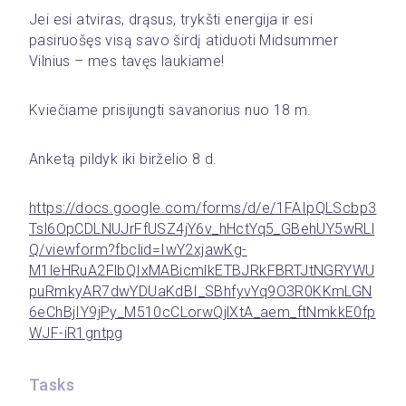
Jei esi atviras, drąsus, trykšti energija ir esi 
pasiruošęs visą savo širdį atiduoti Midsummer 
Vilnius – mes tavęs laukiame! 
Kviečiame prisijungti savanorius nuo 18 m.
Anketą pildyk iki birželio 8 d.
https://docs.google.com/forms/d/e/1FAIpQLScbp3
Tsl6OpCDLNUJrFfUSZ4jY6v_hHctYq5_GBehUY5wRLl
Q/viewform?fbclid=IwY2xjawKg-
M1leHRuA2FlbQIxMABicmlkETBJRkFBRTJtNGRYWU
puRmkyAR7dwYDUaKdBI_SBhfyvYq9O3R0KKmLGN
6eChBjIY9jPy_M510cCLorwQjlXtA_aem_ftNmkkE0fp
WJF-iR1gntpg
Tasks