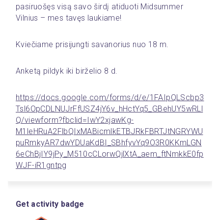
pasiruošęs visą savo širdį atiduoti Midsummer 
Vilnius – mes tavęs laukiame! 
Kviečiame prisijungti savanorius nuo 18 m.
Anketą pildyk iki birželio 8 d.
https://docs.google.com/forms/d/e/1FAIpQLScbp3
Tsl6OpCDLNUJrFfUSZ4jY6v_hHctYq5_GBehUY5wRLl
Q/viewform?fbclid=IwY2xjawKg-
M1leHRuA2FlbQIxMABicmlkETBJRkFBRTJtNGRYWU
puRmkyAR7dwYDUaKdBI_SBhfyvYq9O3R0KKmLGN
6eChBjIY9jPy_M510cCLorwQjlXtA_aem_ftNmkkE0fp
WJF-iR1gntpg
Get activity badge