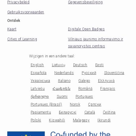
Privacybeleid
Gegevensbeveiliging
Gebruiksvoorwaarden
Ontdek
Kaart
Digitale Open Badges
Cities of Learning
Vilniaus jaunimo informavimo ir
savanorystės centras
Wijzigen in een andere taal
:
English
Lietuvių
Deutsch
Eesti
Española
Nederlands
Русский
Slovenščina
Українська
Italiano
Galego
Ελληνικά
Latviešu
Հայերեն
Română
Français
ქართული
Suomi
Portugues
Portugues (Brasil)
Norsk
Српски
Papiamentu
Беларускі
Català
Čeština
Polski
Kiswahili
Malagasy
Ikirundi