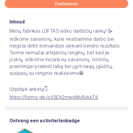
Deelnemen
Inhoud
Menų fabrikas LOFTAS ieško darbščių rankų! 🥳
Ieškome savanorių, kurie nesibaimina darbo bei 
mėgsta dirbti komandoje siekiant bendro rezultato. 
Turime nemažai artėjančių renginių, bet kad jie 
įvyktų, ieškome iniciatyvių savanorių, norinčių 
prasmingai praleisti laiką bei įgyti naujų įgūdžių, 
susijusių su renginio realizavimu🤩
Užpildyk anketą👇
https://forms.gle/oV5Eh2mwqMvBvkkT6
Ontvang een activiteitenbadge