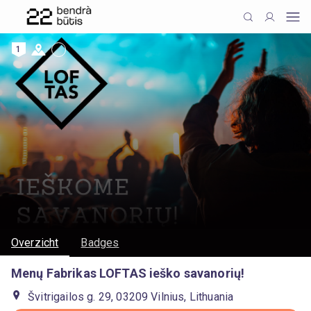
1
Overzicht
Badges
Menų Fabrikas LOFTAS ieško savanorių!
Švitrigailos g. 29, 03209 Vilnius, Lithuania