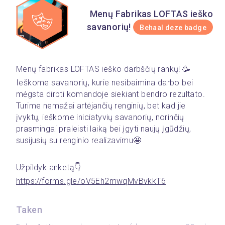
Menų Fabrikas LOFTAS ieško
savanorių!
Behaal deze badge
Menų fabrikas LOFTAS ieško darbščių rankų! 🥳
Ieškome savanorių, kurie nesibaimina darbo bei 
mėgsta dirbti komandoje siekiant bendro rezultato. 
Turime nemažai artėjančių renginių, bet kad jie 
įvyktų, ieškome iniciatyvių savanorių, norinčių 
prasmingai praleisti laiką bei įgyti naujų įgūdžių, 
susijusių su renginio realizavimu🤩
Užpildyk anketą👇
https://forms.gle/oV5Eh2mwqMvBvkkT6
Taken