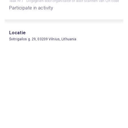
Taak nr.1
Uitgegeven door organisator of door scannen van QR code
Participate in activity
Locatie
Švitrigailos g. 29, 03209 Vilnius, Lithuania