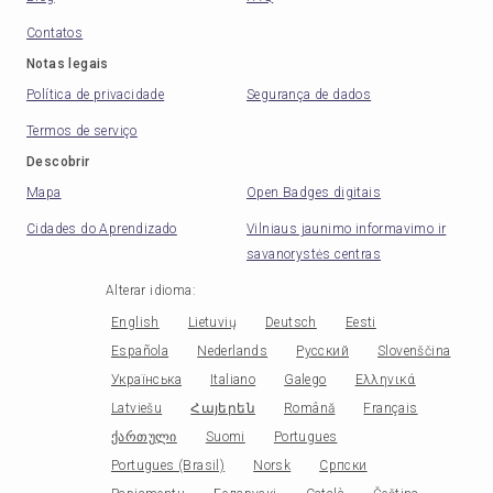
Contatos
Notas legais
Política de privacidade
Segurança de dados
Termos de serviço
Descobrir
Mapa
Open Badges digitais
Cidades do Aprendizado
Vilniaus jaunimo informavimo ir
savanorystės centras
Alterar idioma
:
English
Lietuvių
Deutsch
Eesti
Española
Nederlands
Русский
Slovenščina
Українська
Italiano
Galego
Ελληνικά
Latviešu
Հայերեն
Română
Français
ქართული
Suomi
Portugues
Portugues (Brasil)
Norsk
Српски