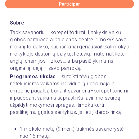
Participar
Sobre
Tapk savanoriu – korepetitoriumi. Lankykis vaikų 
globos namuose arba dienos centre ir mokyk savo 
mokinį to dalyko, kurį išmanai geriausiai
! Gali mokyti 
mokykloje dėstomų dalykų: lietuvių, matematikos, 
anglų, chemijos, fizikos… arba pasiūlyk mums 
originalią idėją – savo pamoką.
Programos tikslas
 – suteikti tėvų globos 
netekusiems vaikams individualią ugdomąją ir 
emocinę pagalbą būnant savanoriu–korepetitoriumi 
ir padedant vaikams suprasti išsilavinimo svarbą, 
užpildyti mokymosi spragas, išmokti kurti 
pasitikėjimu grįstus santykius, įsilieti į darbo rinką.
1 mokslo metų (9 mėn.) trukmės savanorystė 
nuo 16 metų.