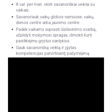
8 val. per mėn. skirk savanoriškai veiklai su 
vaikais.
Savanoriauk vaikų globos namuose, vaikų 
dienos centre arba jaunimo centre.
Padėk vaikams suprasti išsilavinimo svarbą, 
užpildyti mokymosi spragas, išmokti kurti 
pasitikėjimu grįstus santykius.
Gauk savanorišką veiklą ir įgytas 
kompetencijas patvirtinantį pažymėjimą.