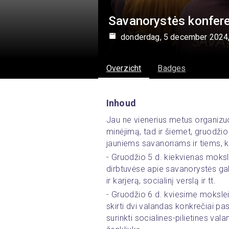
Savanorystės konfere
donderdag, 5 december 2024,
Overzicht
Badges
Inhoud
Jau ne vienerius metus organizu
minėjimą, tad ir šiemet, gruodžio
jauniems savanoriams ir tiems, 
- Gruodžio 5 d. kiekvienas moksl
dirbtuvėse apie savanorystės gal
ir karjerą, socialinį verslą ir tt. 
- Gruodžio 6 d. kviesime moksleivi
skirti dvi valandas konkrečiai pasi
surinkti socialines-pilietines vala