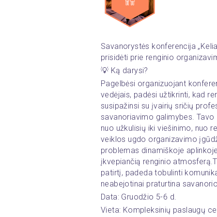
Savanorystės konferencija „Kelias
prisidėti prie renginio organizavi
💡 Ką darysi?
Pagelbėsi organizuojant konferenci
vedėjais, padėsi užtikrinti, kad r
susipažinsi su įvairių sričių profesio
savanoriavimo galimybes. Tavo i
nuo užkulisių iki viešinimo, nuo r
veiklos ugdo organizavimo įgūdži
problemas dinamiškoje aplinkoje. 
įkvepiančią renginio atmosferą.T
patirtį, padeda tobulinti komunik
neabejotinai praturtina savanorio
Data: Gruodžio 5-6 d.
Vieta: Kompleksinių paslaugų cent