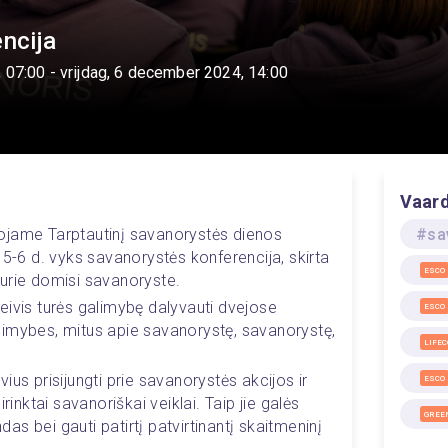
ncija
 07:00
- vrijdag, 6 december 2024, 14:00
Vaar
ojame Tarptautinį savanorystės dienos 
#sa
 5-6 d. vyks savanorystės konferencija, skirta 
ESCO
kurie domisi savanoryste.
eivis turės galimybę dalyvauti dvejose 
ESCO
imybes, mitus apie savanorystę, savanorystę, 
LIFE
us prisijungti prie savanorystės akcijos ir 
ESCO
rinktai savanoriškai veiklai. Taip jie galės 
GREE
ndas bei gauti patirtį patvirtinantį skaitmeninį 