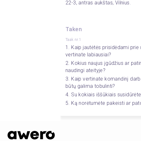
22-3, antras aukštas, Vilnius.
Taken
Taak nr.1
1. Kaip jautėtės prisidėdami prie 
vertinate labiausiai?
2. Kokius naujus įgūdžius ar patirtį 
naudingi ateityje?
3. Kaip vertinate komandinį darb
būtų galima tobulinti?
4. Su kokiais iššūkiais susidūrėt
5. Ką norėtumėte pakeisti ar pat