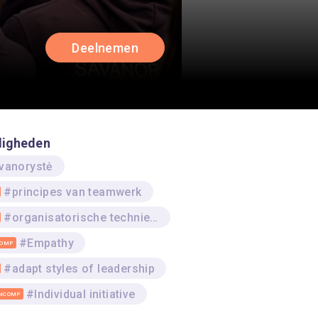
Deelnemen
digheden
vanorystė
#principes van teamwerk
#organisatorische technieken gebruiken
#Empathy
COMP
#adapt styles of leadership
#Individual initiative
NCOMP