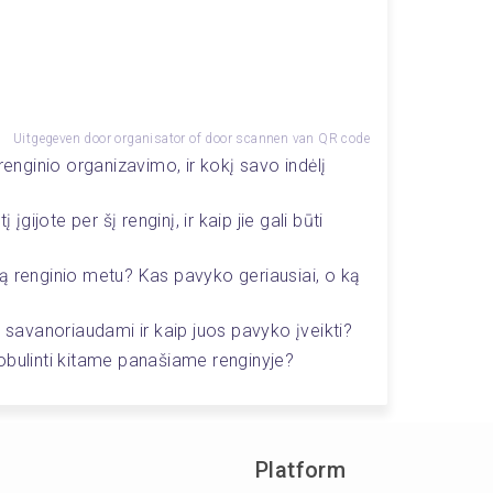
Uitgegeven door organisator of door scannen van QR code
renginio organizavimo, ir kokį savo indėlį 
įgijote per šį renginį, ir kaip jie gali būti 
ą renginio metu? Kas pavyko geriausiai, o ką 
e savanoriaudami ir kaip juos pavyko įveikti?
obulinti kitame panašiame renginyje?
Platform