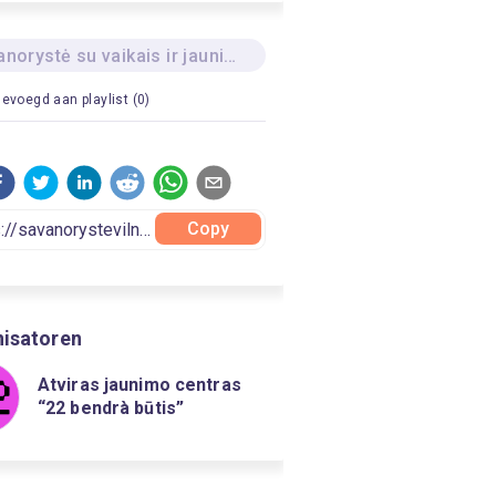
Savanorystė su vaikais ir jaunimu
evoegd aan playlist (0)
Copy
isatoren
Atviras jaunimo centras
“22 bendrà būtis”