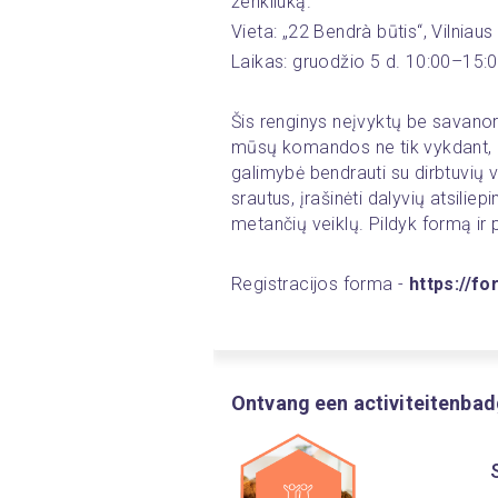
ženkliuką.
Vieta: „22 Bendrà būtis“, Vilniaus 
Laikas: gruodžio 5 d. 10:00–15:0
Šis renginys neįvyktų be savanori
mūsų komandos ne tik vykdant, be
galimybė bendrauti su dirbtuvių vad
srautus, įrašinėti dalyvių atsilie
metančių veiklų. Pildyk formą ir 
Registracijos forma - 
https://
Ontvang een activiteitenba