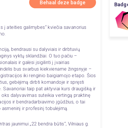
Behaal deze badge
Badge
 į ateities galimybes“ kviečia savanorius 
mo.
ją, bendrausi su dalyviais ir dirbtuvių 
enginys vyktų sklandžiai. O tuo pačiu – 
nalais ir galėsi įsigilinti į įvairias 
ndėlis bus svarbus kiekviename žingsnyje – 
egistracijos iki renginio baigiamojo etapo. Šios 
us, gebėjimą dirbti komandoje ir spręsti 
Savanoriai taip pat aktyviai kurs draugišką ir 
 oks dalyvavimas suteikia vertingą praktinę 
acijos ir bendradarbiavimo įgūdžius, o tai 
 asmeninį ir profesinį tobulėjimą.
ras jaunimui „22 bendra būtis“, Vilniaus g. 