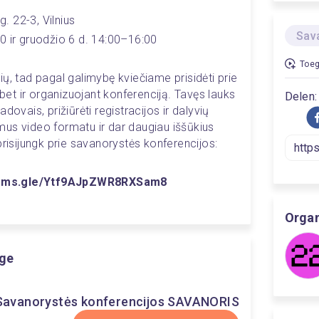
g. 22-3, Vilnius
0 ir gruodžio 6 d. 14:00–16:00
Toeg
ų, tad pagal galimybę kviečiame prisidėti prie 
t ir organizuojant konferenciją. Tavęs lauks 
Delen:
ovais, prižiūrėti registracijos ir dalyvių 
pimus video formatu ir dar daugiau iššūkius 
prisijungk prie savanorystės konferencijos:
forms.gle/Ytf9AJpZWR8RXSam8
Organ
dge
Savanorystės konferencijos SAVANORIS