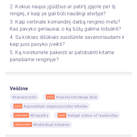
2. Kokius naujus įgūdžius ar patirtį įgijote per šį 
renginį, ir kaip jie gali būti naudingi ateityje?
3. Kaip vertinate komandinį darbą renginio metu? 
Kas pavyko geriausiai, o ką būtų galima tobulinti?
4. Su kokiais iššūkiais susidūrėte savanoriaudami ir 
kaip juos pavyko įveikti?
5. Ką norėtumėte pakeisti ar patobulinti kitame 
panašiame renginyje?
Veščine
#savanorystė
#načela timskega dela
ESCO
#uporabljati organizacijske tehnike
ESCO
#Empathy
#adapt styles of leadership
LIFECOMP
ESCO
#Individual initiative
GREENCOMP