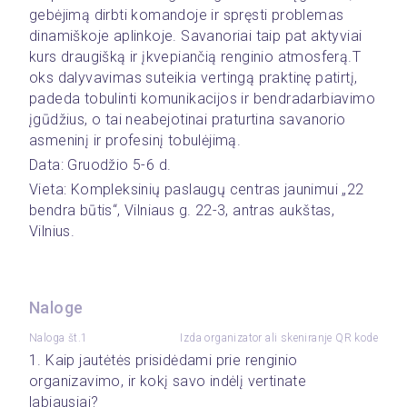
gebėjimą dirbti komandoje ir spręsti problemas 
dinamiškoje aplinkoje. Savanoriai taip pat aktyviai 
kurs draugišką ir įkvepiančią renginio atmosferą.T 
oks dalyvavimas suteikia vertingą praktinę patirtį, 
padeda tobulinti komunikacijos ir bendradarbiavimo 
įgūdžius, o tai neabejotinai praturtina savanorio 
asmeninį ir profesinį tobulėjimą.
Data: Gruodžio 5-6 d.
Vieta: Kompleksinių paslaugų centras jaunimui „22 
bendra būtis“, Vilniaus g. 22-3, antras aukštas, 
Vilnius.
Naloge
Naloga št.1
Izda organizator ali skeniranje QR kode
1. Kaip jautėtės prisidėdami prie renginio 
organizavimo, ir kokį savo indėlį vertinate 
labiausiai?