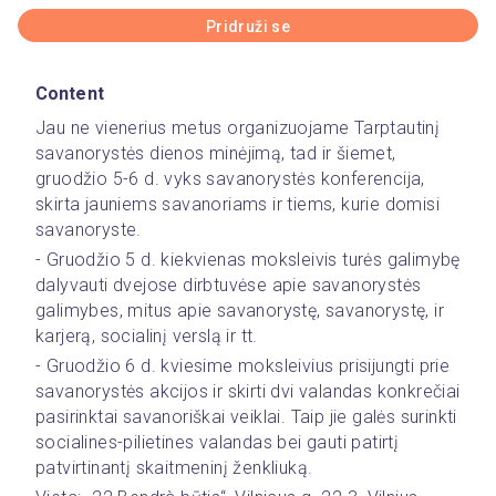
Pridruži se
Content
Jau ne vienerius metus organizuojame Tarptautinį 
savanorystės dienos minėjimą, tad ir šiemet, 
gruodžio 5-6 d. vyks savanorystės konferencija, 
skirta jauniems savanoriams ir tiems, kurie domisi 
savanoryste.
- Gruodžio 5 d. kiekvienas moksleivis turės galimybę 
dalyvauti dvejose dirbtuvėse apie savanorystės 
galimybes, mitus apie savanorystę, savanorystę, ir 
karjerą, socialinį verslą ir tt. 
- Gruodžio 6 d. kviesime moksleivius prisijungti prie 
savanorystės akcijos ir skirti dvi valandas konkrečiai 
pasirinktai savanoriškai veiklai. Taip jie galės surinkti 
socialines-pilietines valandas bei gauti patirtį 
patvirtinantį skaitmeninį ženkliuką.