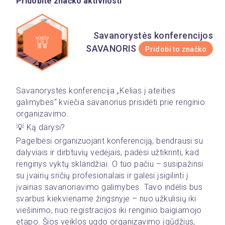
Pridobite značko aktivnosti
Savanorystės konferencijos
SAVANORIS
Pridobi to značko
Savanorystės konferencija „Kelias į ateities 
galimybes“ kviečia savanorius prisidėti prie renginio 
organizavimo.
💡 Ką darysi?
Pagelbėsi organizuojant konferenciją, bendrausi su 
dalyviais ir dirbtuvių vedėjais, padėsi užtikrinti, kad 
renginys vyktų sklandžiai. O tuo pačiu – susipažinsi 
su įvairių sričių profesionalais ir galėsi įsigilinti į 
įvairias savanoriavimo galimybes. Tavo indėlis bus 
svarbus kiekviename žingsnyje – nuo užkulisių iki 
viešinimo, nuo registracijos iki renginio baigiamojo 
etapo. Šios veiklos ugdo organizavimo įgūdžius, 