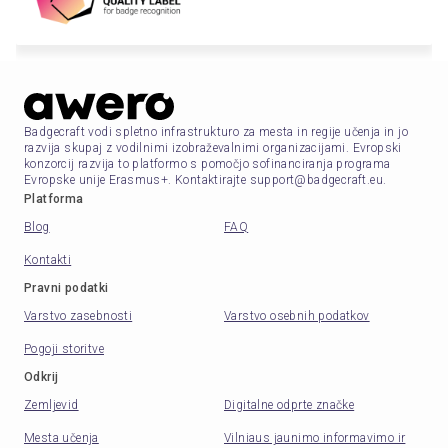
Badgecraft vodi spletno infrastrukturo za mesta in regije učenja in jo
razvija skupaj z vodilnimi izobraževalnimi organizacijami. Evropski
konzorcij razvija to platformo s pomočjo sofinanciranja programa
Evropske unije Erasmus+. Kontaktirajte support@badgecraft.eu.
Platforma
Blog
FAQ
Kontakti
Pravni podatki
Varstvo zasebnosti
Varstvo osebnih podatkov
Pogoji storitve
Odkrij
Zemljevid
Digitalne odprte značke
Mesta učenja
Vilniaus jaunimo informavimo ir