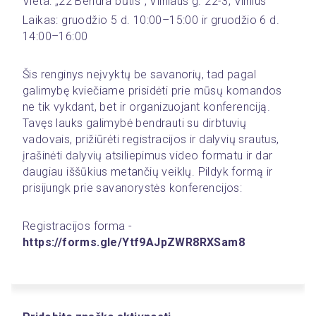
Vieta: „22 Bendrà būtis“, Vilniaus g. 22-3, Vilnius
Laikas: gruodžio 5 d. 10:00–15:00 ir gruodžio 6 d. 
14:00–16:00
Šis renginys neįvyktų be savanorių, tad pagal 
galimybę kviečiame prisidėti prie mūsų komandos 
ne tik vykdant, bet ir organizuojant konferenciją. 
Tavęs lauks galimybė bendrauti su dirbtuvių 
vadovais, prižiūrėti registracijos ir dalyvių srautus, 
įrašinėti dalyvių atsiliepimus video formatu ir dar 
daugiau iššūkius metančių veiklų. Pildyk formą ir 
prisijungk prie savanorystės konferencijos:
Registracijos forma - 
https://forms.gle/Ytf9AJpZWR8RXSam8