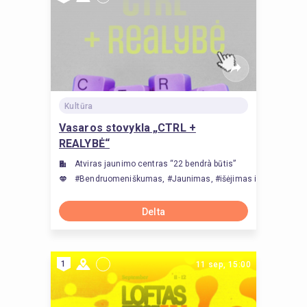
Kultūra
Vasaros stovykla „CTRL +
REALYBĖ“
Atviras jaunimo centras “22 bendrà būtis”
#Bendruomeniškumas, #Jaunimas, #išėjimas iš komforto z
Delta
1
11 sep, 15:00