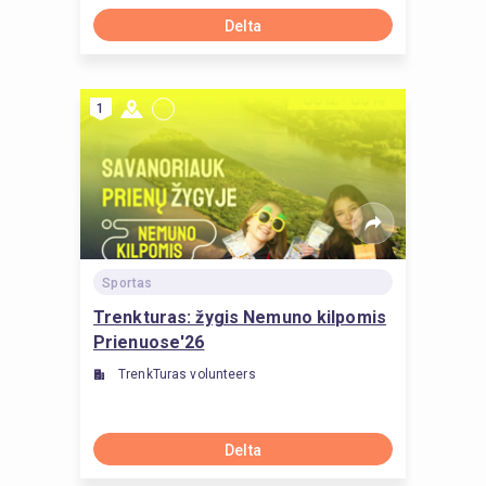
Delta
1
Sportas
Trenkturas: žygis Nemuno kilpomis
Prienuose'26
TrenkTuras volunteers
Delta