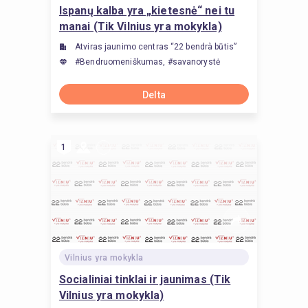
Ispanų kalba yra „kietesnė“ nei tu
manai (Tik Vilnius yra mokykla)
Atviras jaunimo centras “22 bendrà būtis”
#Bendruomeniškumas, #savanorystė
Delta
1
Vilnius yra mokykla
Socialiniai tinklai ir jaunimas (Tik
Vilnius yra mokykla)