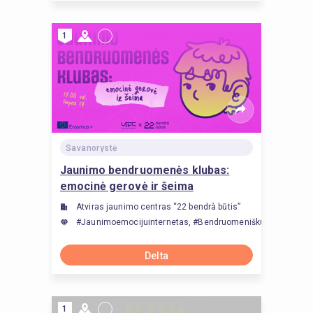
1
Savanorystė
Jaunimo bendruomenės klubas:
emocinė gerovė ir šeima
Atviras jaunimo centras “22 bendrà būtis”
#Jaunimoemocijuinternetas, #Bendruomeniškumas, #Jau
Delta
1