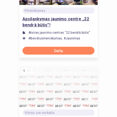
Pilietiškumas
Apsilankymas jaunimo centre „22
bendrà būtis”!
Atviras jaunimo centras “22 bendrà būtis”
#Bendruomeniškumas, #Jaunimas
Delta
1
Vilnius yra mokykla