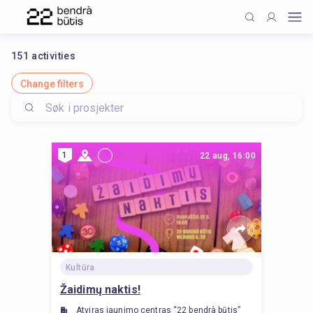
151
activities
Change filters
1
22 aug, 16:00
Kultūra
Žaidimų naktis!
Atviras jaunimo centras “22 bendrà būtis”