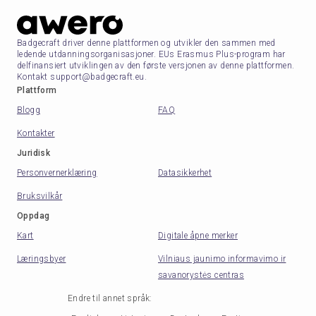
Badgecraft driver denne plattformen og utvikler den sammen med
ledende utdanningsorganisasjoner. EUs Erasmus Plus-program har
delfinansiert utviklingen av den første versjonen av denne plattformen.
Kontakt support@badgecraft.eu.
Plattform
Blogg
FAQ
Kontakter
Juridisk
Personvernerklæring
Datasikkerhet
Bruksvilkår
Oppdag
Kart
Digitale åpne merker
Læringsbyer
Vilniaus jaunimo informavimo ir
savanorystės centras
Endre til annet språk
: