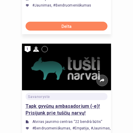
#Jaunimas, #Bendruomeniškumas
Delta
1
Savanorystė
Tapk gyvūnų ambasadorium (-e)!
Prisijunk prie tuščių narvų!
Atviras jaunimo centras “22 bendrà būtis”
#Bendruomeniškumas, #Empatija, #Jaunimas, #Komunikacij