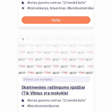
Atviras jaunimo centras “22 bendrà būtis”
#Komunikacija, #Jaunimas, #Bendruomeniškumas
Delta
1
Vilnius yra mokykla
Skaitmeninio raštingumo įgūdžiai
(Tik Vilnius yra mokykla)
Atviras jaunimo centras “22 bendrà būtis”
#Bendruomeniškumas