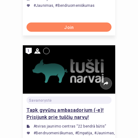
#Jaunimas, #Bendruomeniškumas
Join
1
Savanorystė
Tapk gyvūnų ambasadorium (-e)!
Prisijunk prie tuščių narvų!
Atviras jaunimo centras “22 bendrà būtis”
#Bendruomeniškumas, #Empatija, #Jaunimas, #Komunikacij