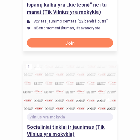
Ispanų kalba yra „kietesnė“ nei tu
manai (Tik Vilnius yra mokykla)
Atviras jaunimo centras “22 bendrà būtis”
#Bendruomeniškumas, #savanorystė
Join
1
Vilnius yra mokykla
Socialiniai tinklai ir jaunimas (Tik
Vilnius yra mokykla)