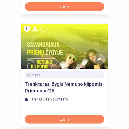
Join
1
Sportas
Trenkturas: žygis Nemuno kilpomis
Prienuose'26
TrenkTuras volunteers
Join