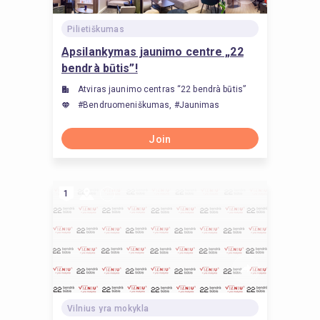
Pilietiškumas
Apsilankymas jaunimo centre „22
bendrà būtis”!
Atviras jaunimo centras “22 bendrà būtis”
#Bendruomeniškumas, #Jaunimas
Join
1
Vilnius yra mokykla