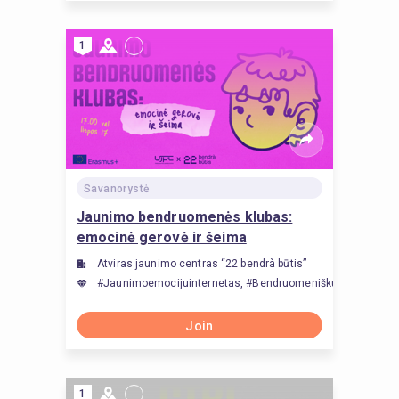
1
Savanorystė
Jaunimo bendruomenės klubas:
emocinė gerovė ir šeima
Atviras jaunimo centras “22 bendrà būtis”
#Jaunimoemocijuinternetas, #Bendruomeniškumas, #Jau
Join
1