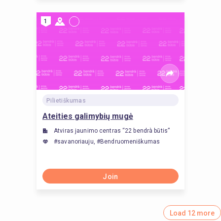
1
Pilietiškumas
Ateities galimybių mugė
Atviras jaunimo centras “22 bendrà būtis”
#savanoriauju, #Bendruomeniškumas
Join
Load 12 more