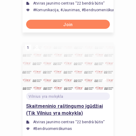
Atviras jaunimo centras “22 bendrà būtis”
#Komunikacija, #Jaunimas, #Bendruomeniškumas
Join
1
Vilnius yra mokykla
Skaitmeninio raštingumo įgūdžiai
(Tik Vilnius yra mokykla)
Atviras jaunimo centras “22 bendrà būtis”
#Bendruomeniškumas