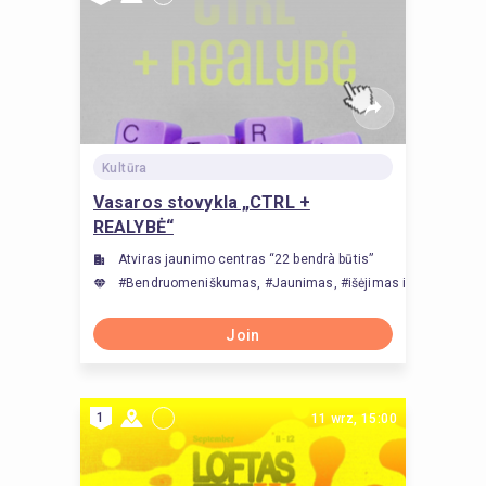
Kultūra
Vasaros stovykla „CTRL +
REALYBĖ“
Atviras jaunimo centras “22 bendrà būtis”
#Bendruomeniškumas, #Jaunimas, #išėjimas iš komforto z
Join
1
11 wrz, 15:00