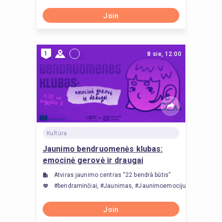
Join
1
8 sie, 12:00
Kultūra
Jaunimo bendruomenės klubas:
emocinė gerovė ir draugai
Atviras jaunimo centras “22 bendrà būtis”
#bendraminčiai, #Jaunimas, #Jaunimoemocijuinternetas
Join