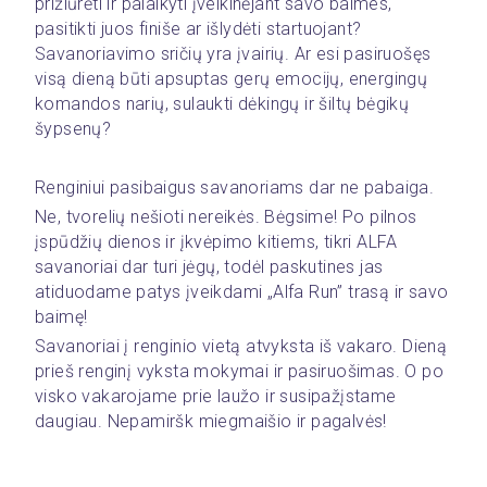
prižiūrėti ir palaikyti įveikinėjant savo baimes, 
pasitikti juos finiše ar išlydėti startuojant? 
Savanoriavimo sričių yra įvairių. Ar esi pasiruošęs 
visą dieną būti apsuptas gerų emocijų, energingų 
komandos narių, sulaukti dėkingų ir šiltų bėgikų 
šypsenų?
Renginiui pasibaigus savanoriams dar ne pabaiga.
Ne, tvorelių nešioti nereikės. Bėgsime! Po pilnos 
įspūdžių dienos ir įkvėpimo kitiems, tikri ALFA 
savanoriai dar turi jėgų, todėl paskutines jas 
atiduodame patys įveikdami „Alfa Run” trasą ir savo 
baimę!
Savanoriai į renginio vietą atvyksta iš vakaro. Dieną 
prieš renginį vyksta mokymai ir pasiruošimas. O po 
visko vakarojame prie laužo ir susipažįstame 
daugiau. Nepamiršk miegmaišio ir pagalvės!