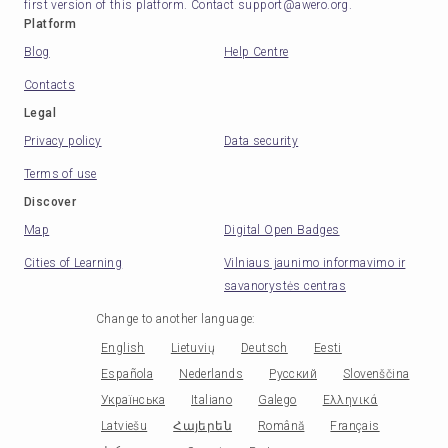
first version of this platform. Contact support@awero.org.
Platform
Blog
Help Centre
Contacts
Legal
Privacy policy
Data security
Terms of use
Discover
Map
Digital Open Badges
Cities of Learning
Vilniaus jaunimo informavimo ir
savanorystės centras
Change to another language
:
English
Lietuvių
Deutsch
Eesti
Española
Nederlands
Русский
Slovenščina
Українська
Italiano
Galego
Ελληνικά
Latviešu
Հայերեն
Română
Français