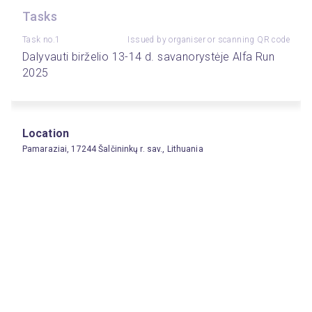
Tasks
Task no.1
Issued by organiser or scanning QR code
Dalyvauti birželio 13-14 d. savanorystėje Alfa Run 
2025
Location
Pamaraziai, 17244 Šalčininkų r. sav., Lithuania