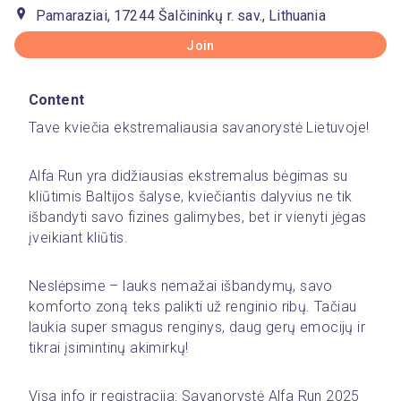
Pamaraziai, 17244 Šalčininkų r. sav., Lithuania
Join
Content
Tave kviečia ekstremaliausia savanorystė Lietuvoje!
Alfa Run yra didžiausias ekstremalus bėgimas su 
kliūtimis Baltijos šalyse, kviečiantis dalyvius ne tik 
išbandyti savo fizines galimybes, bet ir vienyti jėgas 
įveikiant kliūtis.
Neslėpsime – lauks nemažai išbandymų, savo 
komforto zoną teks palikti už renginio ribų. Tačiau 
laukia super smagus renginys, daug gerų emocijų ir 
tikrai įsimintinų akimirkų!
Visa info ir registracija: 
Savanorystė Alfa Run 2025