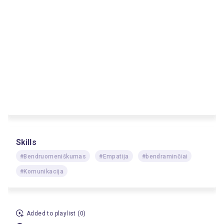
Skills
#Bendruomeniškumas
#Empatija
#bendraminčiai
#Komunikacija
Added to playlist (0)