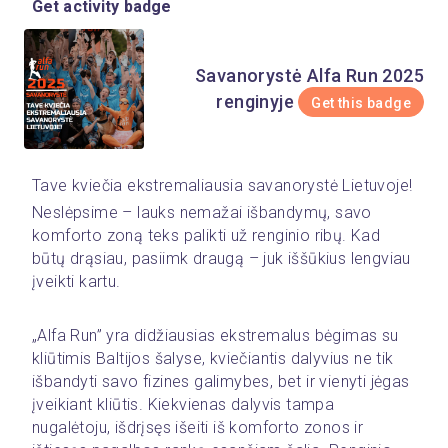
Get activity badge
Savanorystė Alfa Run 2025
renginyje
Get this badge
Tave kviečia ekstremaliausia savanorystė Lietuvoje!
Neslėpsime – lauks nemažai išbandymų, savo 
komforto zoną teks palikti už renginio ribų. Kad 
būtų drąsiau, pasiimk draugą – juk iššūkius lengviau 
įveikti kartu.
„Alfa Run” yra didžiausias ekstremalus bėgimas su 
kliūtimis Baltijos šalyse, kviečiantis dalyvius ne tik 
išbandyti savo fizines galimybes, bet ir vienyti jėgas 
įveikiant kliūtis. Kiekvienas dalyvis tampa 
nugalėtoju, išdrįsęs išeiti iš komforto zonos ir 