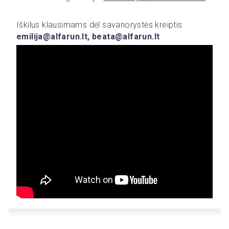
Iškilus klausimams dėl savanorystės kreiptis 
emilija@alfarun.lt, beata@alfarun.lt